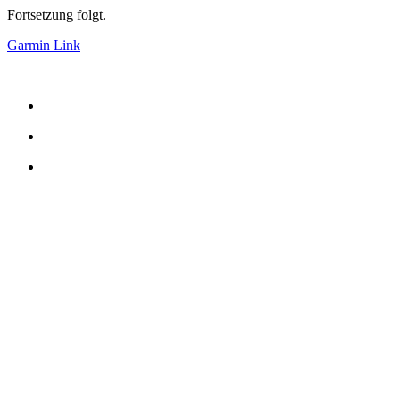
Fortsetzung folgt.
Garmin Link
alle Neuigkeiten und Berichte anzeigen
Teile diese Neuigkeit:
Facebook
WhatsApp
E-mail