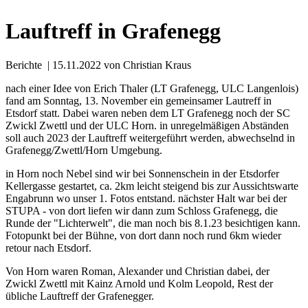
Lauftreff in Grafenegg
Berichte
| 15.11.2022
von Christian Kraus
nach einer Idee von Erich Thaler (LT Grafenegg, ULC Langenlois)
fand am Sonntag, 13. November ein gemeinsamer Lautreff in
Etsdorf statt. Dabei waren neben dem LT Grafenegg noch der SC
Zwickl Zwettl und der ULC Horn. in unregelmäßigen Abständen
soll auch 2023 der Lauftreff weitergeführt werden, abwechselnd in
Grafenegg/Zwettl/Horn Umgebung.
in Horn noch Nebel sind wir bei Sonnenschein in der Etsdorfer
Kellergasse gestartet, ca. 2km leicht steigend bis zur Aussichtswarte
Engabrunn wo unser 1. Fotos entstand. nächster Halt war bei der
STUPA - von dort liefen wir dann zum Schloss Grafenegg, die
Runde der "Lichterwelt", die man noch bis 8.1.23 besichtigen kann.
Fotopunkt bei der Bühne, von dort dann noch rund 6km wieder
retour nach Etsdorf.
Von Horn waren Roman, Alexander und Christian dabei, der
Zwickl Zwettl mit Kainz Arnold und Kolm Leopold, Rest der
übliche Lauftreff der Grafenegger.